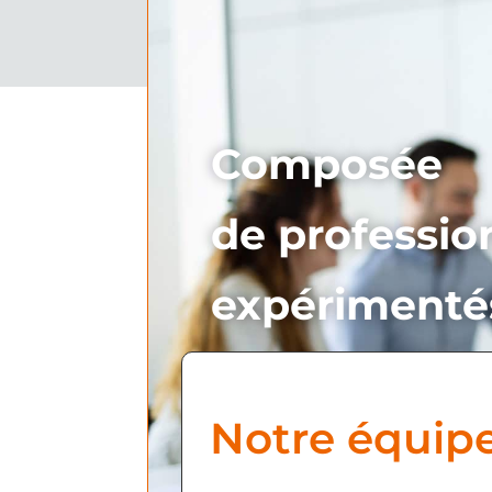
Composée
de professio
expérimenté
Notre équip