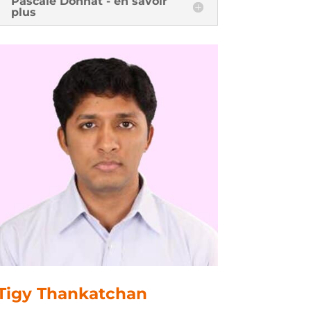
Pascale Donnat - en savoir
plus
Tigy Thankatchan