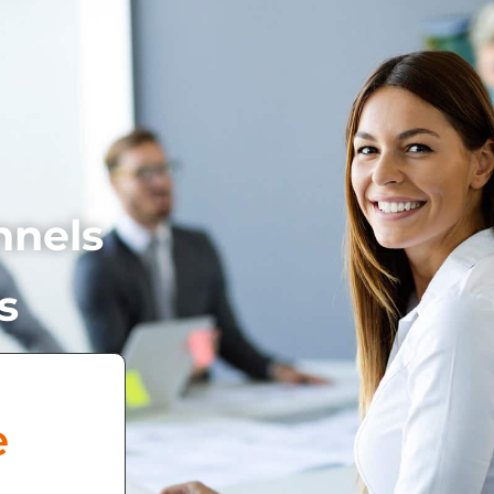
nnels
s
e