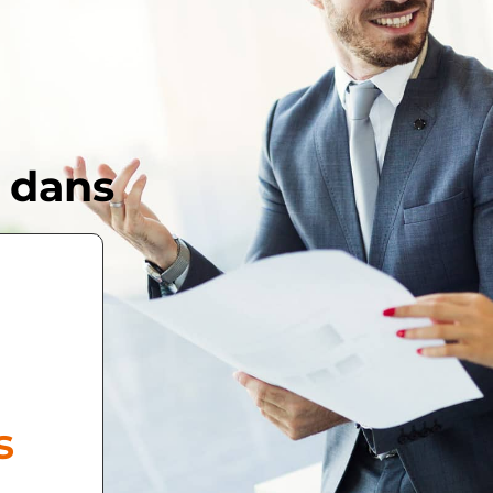
 dans
s