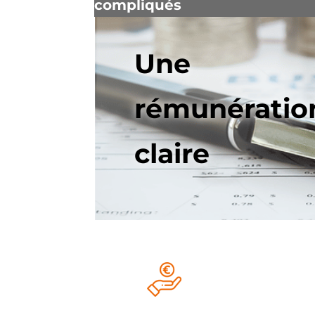
compliqués
Une
rémunératio
claire