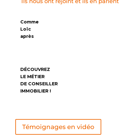
Ils nous ont rejoint et ils en parlent
Comme
Co
Loïc
Did
après
ap
avoir été
avo
sapeur pompier
Che
professionnel
DÉ
DÉCOUVREZ
LE
LE MÉTIER
DE
DE CONSEILLER
IMM
IMMOBILIER !
Témoignages en vidéo